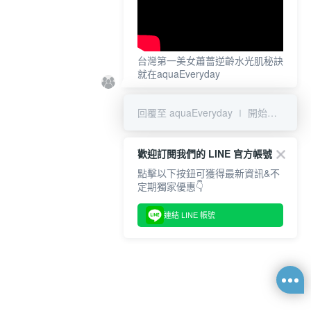
台灣第一美女蕭薔逆齡水光肌秘訣
就在aquaEveryday
回覆至 aquaEveryday ∣ 開始愛上我的水光肌
歡迎訂閱我們的 LINE 官方帳號
點擊以下按鈕可獲得最新資訊&不
定期獨家優惠👇
連結 LINE 帳號