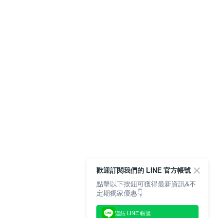
歡迎訂閱我們的 LINE 官方帳號
點擊以下按鈕可獲得最新資訊&不
定期獨家優惠👇
連結 LINE 帳號