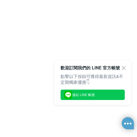
歡迎訂閱我們的 LINE 官方帳號
點擊以下按鈕可獲得最新資訊&不
定期獨家優惠👇
連結 LINE 帳號