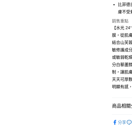
相關說明
比菲德
「Hami
貨到付款
信會員帳號後
膚不受
元)。
銷售重點
【水光 2
運送方式
膜，從肌
全家取貨
結合山芙
每筆NT$6
敏修護成
或敏弱乾
付款後全
分白藜蘆
每筆NT$6
制，讓肌
7-11取貨
天天可厚敷
每筆NT$6
明顯有感
付款後7-1
每筆NT$6
商品相關分
宅配
臉部保養
分享
每筆NT$1
全站商品