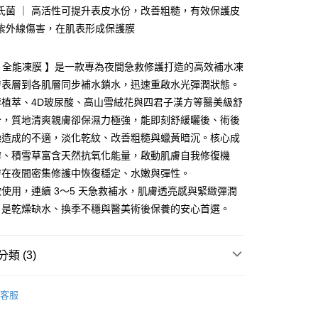
氏菌 ｜ 高活性可提升表皮水份，改善粗糙，有效保護皮
 Point」為中華電信所提供之點數服務，可於會員專區綁定中華電
，即可在購物車使用 Hami Point 折抵消費金額 (1點等於1
紫外線傷害，在肌表形成保護膜
4⁺ 全能凍膜 】是一款專為夜間急救修護打造的高效補水凍
膚表層到各肌層同步補水鎖水，迅速重啟水光彈潤狀態。
付款
蓉植萃、4D玻尿酸、高山雪絨花與四君子漢方等醫美級舒
0，滿NT$599(含以上)免運費
分，質地清爽親膚卻保濕力極強，能即刻舒緩曬後、術後
燥造成的不適，淡化乾紋、改善粗糙與蠟黃暗沉。核心成
家取貨
醇、積雪草富含天然抗氧化能量，啟動肌膚自我修復機
0，滿NT$599(含以上)免運費
膚在夜間密集修護中恢復穩定、水嫩與彈性。
付款
使用，連續 3～5 天急救補水，肌膚透亮感與緊緻彈潤
0，滿NT$999(含以上)免運費
，是乾燥缺水、換季不穩與醫美術後保養的安心首選。
1取貨
0，滿NT$999(含以上)免運費
類 (3)
客服
00，滿NT$1,880(含以上)免運費