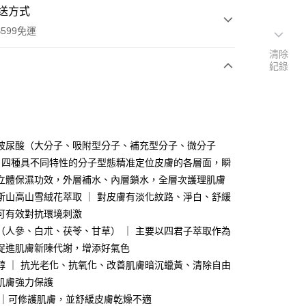
送方式
599免運
清除
紀錄
次付款
期付款
0 利率 每期
NT$493
21家銀行
玻尿酸（大分子、吸附型分子、補充型分子、微分子
庫商業銀行
第一商業銀行
｜ 四種具不同特性的分子型態精准定位皮膚的各層面，瞬
付款
業銀行
彰化商業銀行
立體保濕功效，外層補水、內層鎖水，全層次護理肌膚
業儲蓄銀行
台北富邦商業銀行
斯山高山雪絨花萃取 ｜ 對皮膚有淡化紋路、淨白、舒緩
華商業銀行
兆豐國際商業銀行
可有效對抗環境刺激
小企業銀行
台中商業銀行
（人參、白朮、茯苓、甘草） ｜ 主要以四君子萃取作為
台灣）商業銀行
華泰商業銀行
業銀行
遠東國際商業銀行
促進肌膚新陳代謝，增添好氣色
業銀行
永豐商業銀行
y
醇 ｜ 抗光老化、抗氧化、改善肌膚暗沉蠟黃、清除自由
業銀行
星展（台灣）商業銀行
肌膚強力保護
際商業銀行
中國信託商業銀行
t
 ｜可修護肌膚，並舒緩皮膚乾燥不適
天信用卡公司