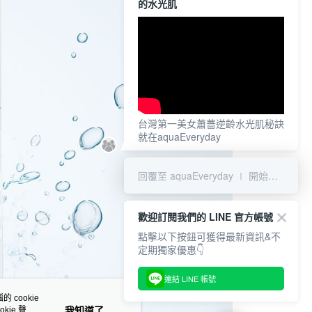
的水光肌
台灣第一美女蕭薔逆齡水光肌秘訣
就在aquaEveryday
回覆至 aquaEveryday ∣ 開始愛上我的水光肌
歡迎訂閱我們的 LINE 官方帳號
點擊以下按鈕可獲得最新資訊&不
定期獨家優惠👇
連結 LINE 帳號
 cookie
kie 聲明
我知道了