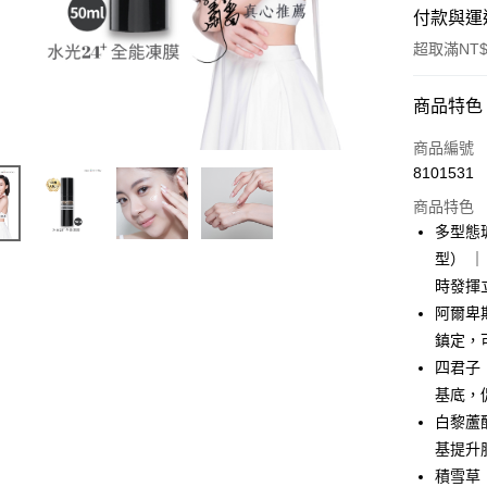
付款與運
超取滿NT$
付款方式
商品特色
信用卡一
商品編號
8101531
信用卡分
商品特色
3 期 
多型態
合作金
型） 
超商取貨
華南商
時發揮
LINE Pay
上海商
阿爾卑
國泰世
鎮定，
Apple Pay
臺灣中
四君子
匯豐（
街口支付
聯邦商
基底，
元大商
Google Pa
白黎蘆
玉山商
基提升
台新國
Hami Poin
積雪草
台灣樂