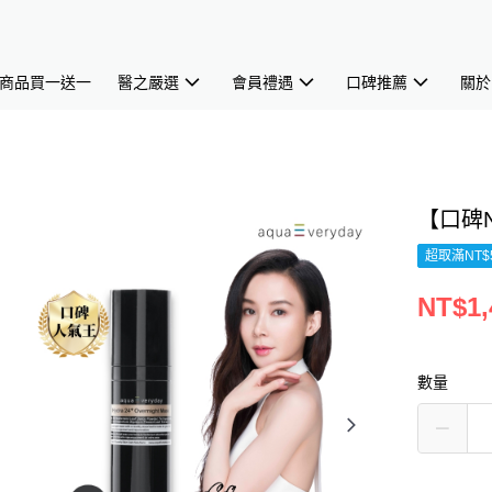
商品買一送一
醫之嚴選
會員禮遇
口碑推薦
關於
【口碑N
超取滿NT$
NT$1,
數量