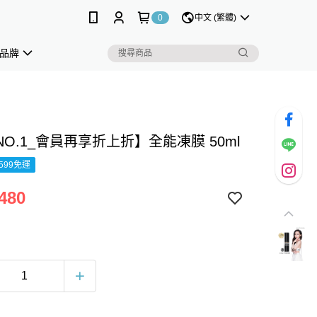
0
中文 (繁體)
品牌
O.1_會員再享折上折】全能凍膜 50ml
599免運
480